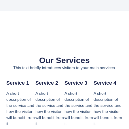
Our Services
This text briefly introduces visitors to your main services.
Service 1
Service 2
Service 3
Service 4
A short
A short
A short
A short
description of
description of
description of
description of
the service and
the service and
the service and
the service and
how the visitor
how the visitor
how the visitor
how the visitor
will benefit from
will benefit from
will benefit from
will benefit from
it.
it.
it.
it.