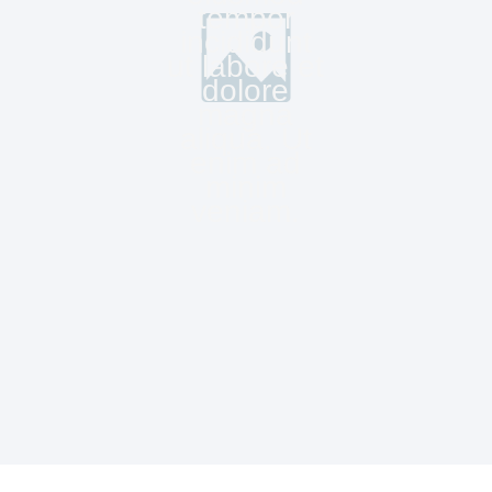
tempor
incididunt
ut labore et
dolore
magna
aliqua. Ut
enim ad
minim
veniam.