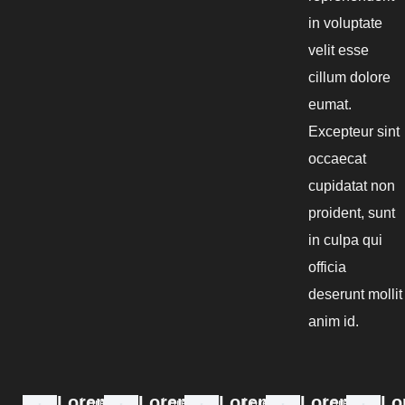
in voluptate
velit esse
cillum dolore
eumat.
Excepteur sint
occaecat
cupidatat non
proident, sunt
in culpa qui
officia
deserunt mollit
anim id.
Lorem
Lorem
Lorem
Lorem.
Lo
Lorem
Lorem
Lorem
Lorem